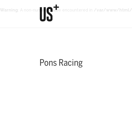
Warning
: A non-numeric value encountered in
/var/www/html/w
Pons Racing