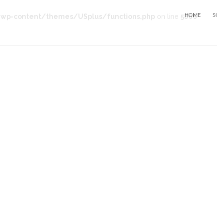
HOME
S
p-content/themes/USplus/functions.php
on line
5806